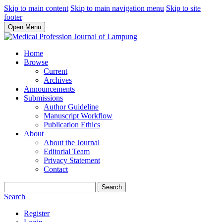
Skip to main content
Skip to main navigation menu
Skip to site
footer
Open Menu
Home
Browse
Current
Archives
Announcements
Submissions
Author Guideline
Manuscript Workflow
Publication Ethics
About
About the Journal
Editorial Team
Privacy Statement
Contact
Search
Search
Register