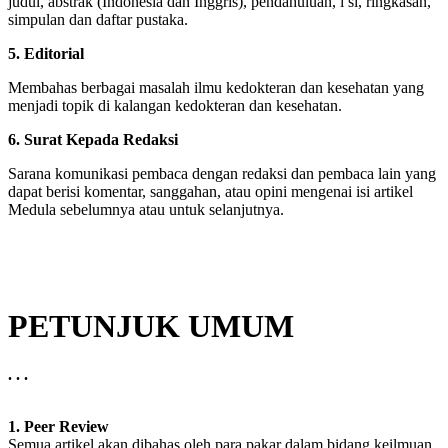
judul, abstrak (Indonesia dan Inggris), pendahuluan, i si, ringkasan,
simpulan dan daftar pustaka.
5. Editorial
Membahas berbagai masalah ilmu kedokteran dan kesehatan yang
menjadi topik di kalangan kedokteran dan kesehatan.
6. Surat Kepada Redaksi
Sarana komunikasi pembaca dengan redaksi dan pembaca lain yang
dapat berisi komentar, sanggahan, atau opini mengenai isi artikel
Medula sebelumnya atau untuk selanjutnya.
PETUNJUK UMUM
. . .
1. Peer Review
Semua artikel akan dibahas oleh para pakar dalam bidang keilmuan