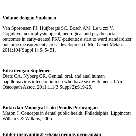
Volume dengan Suplemen
Van Sporonsen FJ, Huijbregts SC, Bosch AM, Le u zzi V.
Cognitive, neurophysiological, neurogical and psychosocial
outcomes in early-treated PKU-patients: a start to ward standardizer
outcome measurement across developmen t. Mol Genet Metab.
2011;104(Suppl 1):S45- 51.
Edisi dengan Suplemen
Dietz CA, Nyberg CR. Genital, oral, and anal human
papillomavirus infection in men who have sex with men . J Am
Osteopath Assoc. 2011;111(3 Suppl 2):S19-25.
Buku dan Monograf Lain Penulis Perorangan
Mason J. Concepts in dental public health. Philadelphia: Lippincott
Williams & Wilkins; 2005.
Editor (penyunting) sebagai penulis perorangan