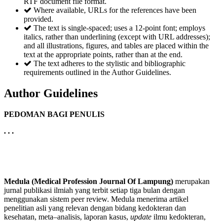
RTF document file format.
Where available, URLs for the references have been
provided.
The text is single-spaced; uses a 12-point font; employs
italics, rather than underlining (except with URL addresses);
and all illustrations, figures, and tables are placed within the
text at the appropriate points, rather than at the end.
The text adheres to the stylistic and bibliographic
requirements outlined in the Author Guidelines.
Author Guidelines
PEDOMAN BAGI PENULIS
. . .
Medula
(Medical Profession Journal Of Lampung)
merupakan
jurnal publikasi ilmiah yang terbit setiap tiga bulan dengan
menggunakan sistem peer review. Medula menerima artikel
penelitian asli yang relevan dengan bidang kedokteran dan
kesehatan, meta–analisis, laporan kasus,
update
ilmu kedokteran,