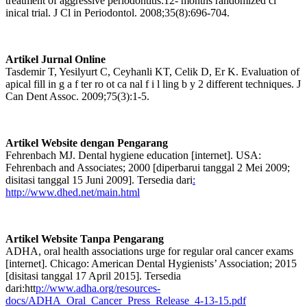
treatment of aggressive periodontitis:12- months randomized cl
inical trial. J Cl in Periodontol. 2008;35(8):696-704.
Artikel Jurnal Online
Tasdemir T, Yesilyurt C, Ceyhanli KT, Celik D, Er K. Evaluation of
apical fill in g a f ter ro ot ca nal f i l ling b y 2 different techniques. J
Can Dent Assoc. 2009;75(3):1-5.
Artikel Website dengan Pengarang
Fehrenbach MJ. Dental hygiene education [internet]. USA:
Fehrenbach and Associates; 2000 [diperbarui tanggal 2 Mei 2009;
disitasi tanggal 15 Juni 2009]. Tersedia dari
:
http://www.dhed.net/main.html
Artikel Website Tanpa Pengarang
ADHA, oral health associations urge for regular oral cancer exams
[internet]. Chicago: American Dental Hygienists’ Association; 2015
[disitasi tanggal 17 April 2015]. Tersedia
dari:htt
p://www.adha.org/resources-
docs/ADHA_Oral_Cancer_Press_Release_4-13-15.pdf