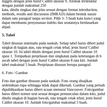
Inggris dengan jenis huruf Calibri ukuran 9. Abstrak terstruktur
dengan jumlah maksimal 250
kata, ditulis ringkas dan jelas sesuai dengan format introduction,
methods, results and discussion (IMRAD) dalam bentuk narasi
dalam satu paragraf tanpa
section
. Pilih 3- 5 buah kata kunci yang
dapat membantu penyusunan indeks dan urutannya berdasarkan
abjad.
5. Tabel
Tabel disusun sistematis pada naskah. Setiap tabel harus diberi judul
singkat di bagian atas, rata tengah cetak tebal, jenis huruf Calibri
ukuran 10. Isi tabel ditulis dengan jenis huruf Calibri ukuran 10
spasi 1. Tempatkan penjelasan dan singkatan pada keterangan di b
awah tabel dengan jenis huruf Calibri ukuran 8 rata kiri. Jumlah
tabel maksimal 5 buah. Penjelasan disusun berupa paragraf.
6. Foto / Gambar
Foto dan gambar disusun pada naskah. Foto orang disajikan
sedemikian rupa sehingga tidak dapat dikenali. Gambar yang pernah
dipublikasikan harus diberi acuan menurut Vancouver. Foto/gambar
harus diberi nomor urut sesuai dengan pemunculan dalam teks, judul
ditulis singkat di bagian bawah, rata tengah cetak tebal, jenis huruf
Calibri ukuran 10. Jumlah foto/gambar maksimal 5 buah.